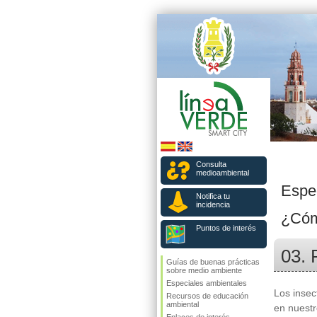
Consulta
medioambiental
Espe
Notifica tu
incidencia
¿Cómo
Puntos de interés
03. 
Guías de buenas prácticas
sobre medio ambiente
Especiales ambientales
Los inse
Recursos de educación
ambiental
en nuestr