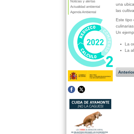
Noticias y alertas
una ubica
Actualidad ambiental
las cultiv
Agenda Ambiental
Este tipo
culinaria
Un ejempl
La o
La a
Anterio