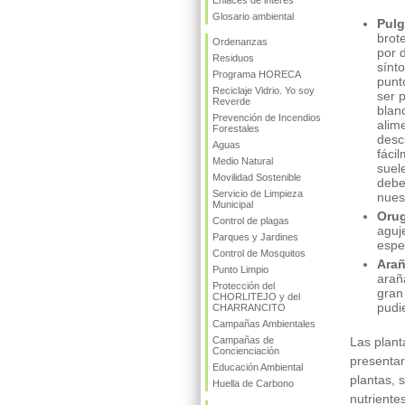
Enlaces de interés
Glosario ambiental
Pul
brot
Ordenanzas
por 
Residuos
sínt
Programa HORECA
punt
Reciclaje Vidrio. Yo soy
ser 
Reverde
blan
Prevención de Incendios
alim
Forestales
desc
Aguas
fáci
Medio Natural
suel
Movilidad Sostenible
debe
Servicio de Limpieza
nues
Municipal
Oru
Control de plagas
aguj
Parques y Jardines
espe
Control de Mosquitos
Arañ
Punto Limpio
arañ
Protección del
gran
CHORLITEJO y del
pudi
CHARRANCITO
Campañas Ambientales
Campañas de
Las plant
Concienciación
presentar
Educación Ambiental
plantas, 
Huella de Carbono
nutriente