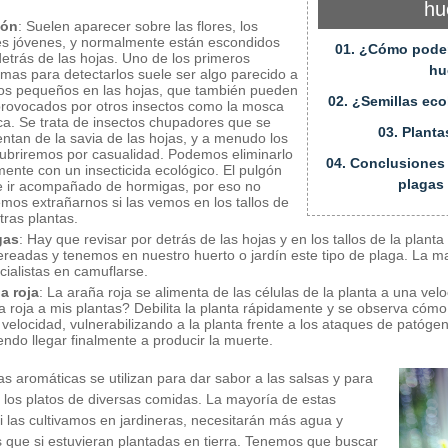
hu
gón
: Suelen aparecer sobre las flores, los
es jóvenes, y normalmente están escondidos
01. ¿Cómo podem
detrás de las hojas. Uno de los primeros
hu
omas para detectarlos suele ser algo parecido a
os pequeños en las hojas, que también pueden
02. ¿Semillas eco
provocados por otros insectos como la mosca
ca. Se trata de insectos chupadores que se
03. Planta
entan de la savia de las hojas, y a menudo los
ubriremos por casualidad. Podemos eliminarlo
04. Conclusiones
lmente con un insecticida ecológico. El pulgón
plagas 
e ir acompañado de hormigas, por eso no
mos extrañarnos si las vemos en los tallos de
tras plantas.
gas
: Hay que revisar por detrás de las hojas y en los tallos de la plant
ereadas y tenemos en nuestro huerto o jardín este tipo de plaga. La ma
cialistas en camuflarse.
a roja
: La araña roja se alimenta de las células de la planta a una vel
a roja a mis plantas? Debilita la planta rápidamente y se observa cómo
 velocidad, vulnerabilizando a la planta frente a los ataques de patóg
endo llegar finalmente a producir la muerte.
as aromáticas se utilizan para dar sabor a las salsas y para
 los platos de diversas comidas. La mayoría de estas
si las cultivamos en jardineras, necesitarán más agua y
s que si estuvieran plantadas en tierra. Tenemos que buscar