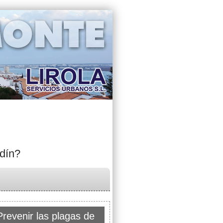
rdín?
revenir las plagas de