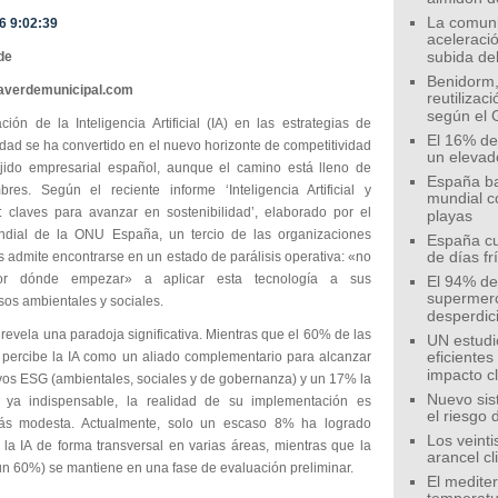
La comunid
6 9:02:39
aceleració
de
subida de
Benidorm,
eaverdemunicipal.com
reutilizac
según el 
ción de la Inteligencia Artificial (IA) en las estrategias de
El 16% de
idad se ha convertido en el nuevo horizonte de competitividad
un elevad
ejido empresarial español, aunque el camino está lleno de
España ba
mbres. Según el reciente informe ‘Inteligencia Artificial y
mundial c
 claves para avanzar en sostenibilidad’, elaborado por el
playas
dial de la ONU España, un tercio de las organizaciones
España cu
 admite encontrarse en un estado de parálisis operativa: «no
de días fr
r dónde empezar» a aplicar esta tecnología a sus
El 94% de 
supermer
os ambientales y sociales.
desperdic
 revela una paradoja significativa. Mientras que el 60% de las
UN estudi
percibe la IA como un aliado complementario para alcanzar
eficiente
impacto c
ivos ESG (ambientales, sociales y de gobernanza) y un 17% la
Nuevo sis
 ya indispensable, la realidad de su implementación es
el riesgo 
s modesta. Actualmente, solo un escaso 8% ha logrado
Los veinti
 la IA de forma transversal en varias áreas, mientras que la
arancel c
un 60%) se mantiene en una fase de evaluación preliminar.
El medite