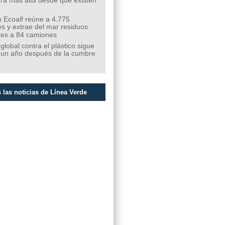
ra más alta desde que existen
 Ecoalf reúne a 4.775
s y extrae del mar residuos
tes a 84 camiones
 global contra el plástico sigue
 un año después de la cumbre
 las noticias de Línea Verde