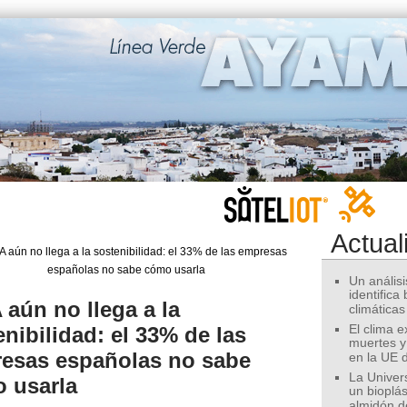
Actual
Un análisis
identifica
 aún no llega a la
climáticas
enibilidad: el 33% de las
El clima 
muertes y
esas españolas no sabe
en la UE 
La Univer
 usarla
un bioplás
almidón d