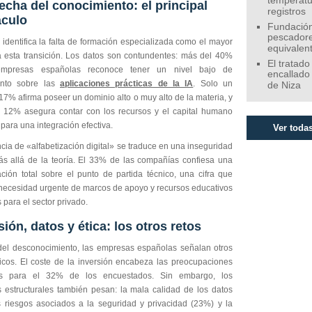
temperatu
echa del conocimiento: el principal
registros
áculo
Fundación
pescadore
 identifica la falta de formación especializada como el mayor
equivalen
a esta transición. Los datos son contundentes: más del 40%
El tratado
mpresas españolas reconoce tener un nivel bajo de
encallado
ento sobre las
aplicaciones prácticas de la IA
. Solo un
de Niza
17% afirma poseer un dominio alto o muy alto de la materia, y
 12% asegura contar con los recursos y el capital humano
para una integración efectiva.
Ver todas
cia de «alfabetización digital» se traduce en una inseguridad
s allá de la teoría. El 33% de las compañías confiesa una
ación total sobre el punto de partida técnico, una cifra que
a necesidad urgente de marcos de apoyo y recursos educativos
 para el sector privado.
sión, datos y ética: los otros retos
del desconocimiento, las empresas españolas señalan otros
ticos. El coste de la inversión encabeza las preocupaciones
ras para el 32% de los encuestados. Sin embargo, los
 estructurales también pesan: la mala calidad de los datos
s riesgos asociados a la seguridad y privacidad (23%) y la