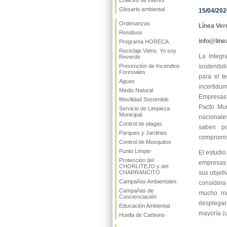
Enlaces de interés
Glosario ambiental
15/04/202
Ordenanzas
Línea Ver
Residuos
info@lin
Programa HORECA
Reciclaje Vidrio. Yo soy
La integra
Reverde
Prevención de Incendios
sostenibil
Forestales
para el t
Aguas
incertidu
Medio Natural
Empresas:
Movilidad Sostenible
Pacto Mun
Servicio de Limpieza
Municipal
nacionales
Control de plagas
saben po
Parques y Jardines
compromis
Control de Mosquitos
Punto Limpio
El estudio
Protección del
empresas 
CHORLITEJO y del
CHARRANCITO
sus objet
Campañas Ambientales
considera
Campañas de
mucho má
Concienciación
desplegar
Educación Ambiental
mayoría (
Huella de Carbono