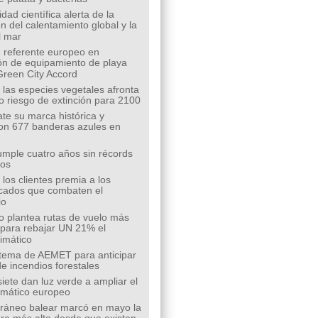
ad científica alerta de la
n del calentamiento global y la
l mar
 referente europeo en
ión de equipamiento de playa
Green City Accord
 las especies vegetales afronta
o riesgo de extinción para 2100
te su marca histórica y
on 677 banderas azules en
mple cuatro años sin récords
íos
los clientes premia a los
cados que combaten el
io
o plantea rutas de vuelo más
s para rebajar UN 21% el
limático
tema de AEMET para anticipar
de incendios forestales
siete dan luz verde a ampliar el
limático europeo
rráneo balear marcó en mayo la