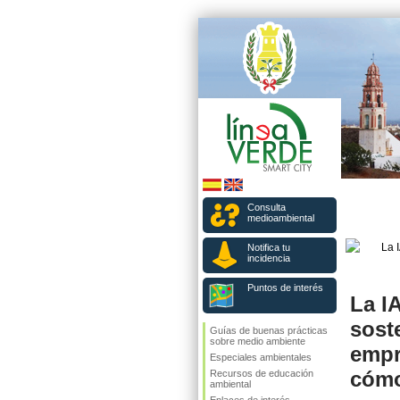
Consulta
medioambiental
Notifica tu
incidencia
Puntos de interés
La IA
sost
Guías de buenas prácticas
sobre medio ambiente
empr
Especiales ambientales
cómo
Recursos de educación
ambiental