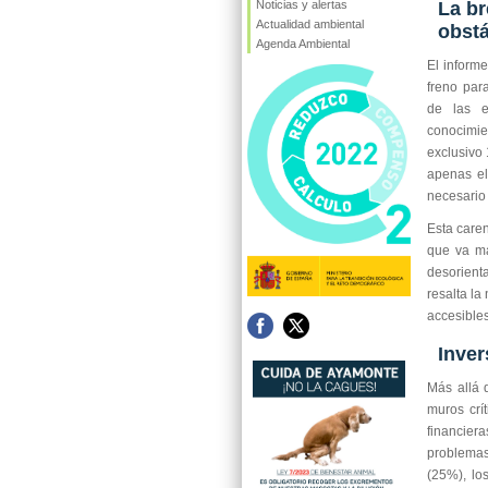
Noticias y alertas
La br
Actualidad ambiental
obst
Agenda Ambiental
El informe
freno par
de las e
conocimi
exclusivo 
apenas el
necesario 
Esta caren
que va má
desorient
resalta l
accesibles
Inver
Más allá 
muros crí
financie
problemas
(25%), lo