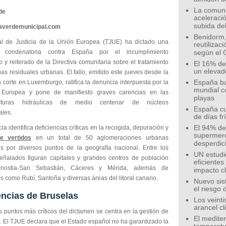
La comunid
de
aceleració
subida de
eaverdemunicipal.com
Benidorm,
al de Justicia de la Unión Europea (TJUE) ha dictado una
reutilizac
a condenatoria contra España por el incumplimiento
según el 
o y reiterado de la Directiva comunitaria sobre el tratamiento
El 16% de
un elevad
as residuales urbanas. El fallo, emitido este jueves desde la
 corte en Luxemburgo, ratifica la denuncia interpuesta por la
España ba
mundial c
 Europea y pone de manifiesto graves carencias en las
playas
ructuras hidráulicas de medio centenar de núcleos
España cu
ales.
de días fr
ia identifica deficiencias críticas en la recogida, depuración y
El 94% de 
supermer
e vertidos
en un total de 50 aglomeraciones urbanas
desperdic
das por diversos puntos de la geografía nacional. Entre los
UN estudi
eñalados figuran capitales y grandes centros de población
eficiente
ostia-San Sebastián, Cáceres y Mérida, además de
impacto c
s como Rubí, Santoña y diversas áreas del litoral canario.
Nuevo sis
el riesgo 
ncias de Bruselas
Los veinti
arancel c
 puntos más críticos del dictamen se centra en la gestión de
El medite
. El TJUE declara que el Estado español no ha garantizado la