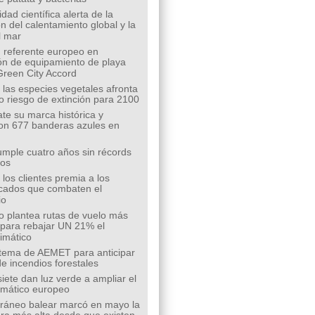
ad científica alerta de la
n del calentamiento global y la
l mar
 referente europeo en
ión de equipamiento de playa
Green City Accord
 las especies vegetales afronta
o riesgo de extinción para 2100
te su marca histórica y
on 677 banderas azules en
mple cuatro años sin récords
íos
los clientes premia a los
cados que combaten el
io
o plantea rutas de vuelo más
s para rebajar UN 21% el
limático
tema de AEMET para anticipar
de incendios forestales
siete dan luz verde a ampliar el
limático europeo
rráneo balear marcó en mayo la