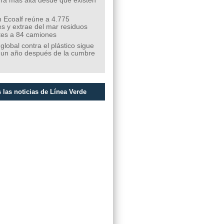
ra más alta desde que existen
 Ecoalf reúne a 4.775
s y extrae del mar residuos
tes a 84 camiones
 global contra el plástico sigue
 un año después de la cumbre
 las noticias de Línea Verde