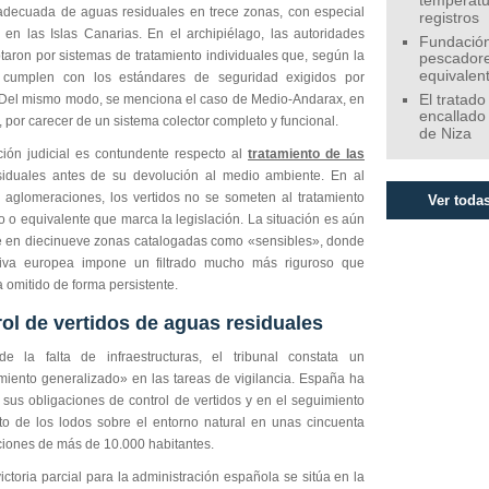
temperatu
adecuada de aguas residuales en trece zonas, con especial
registros
a en las Islas Canarias. En el archipiélago, las autoridades
Fundación
taron por sistemas de tratamiento individuales que, según la
pescadore
equivalen
o cumplen con los estándares de seguridad exigidos por
 Del mismo modo, se menciona el caso de Medio-Andarax, en
El tratado
encallado
 por carecer de un sistema colector completo y funcional.
de Niza
ción judicial es contundente respecto al
tratamiento de las
iduales antes de su devolución al medio ambiente. En al
aglomeraciones, los vertidos no se someten al tratamiento
Ver todas
 o equivalente que marca la legislación. La situación es aún
 en diecinueve zonas catalogadas como «sensibles», donde
tiva europea impone un filtrado mucho más riguroso que
 omitido de forma persistente.
ol de vertidos de aguas residuales
 la falta de infraestructuras, el tribunal constata un
miento generalizado» en las tareas de vigilancia. España ha
 sus obligaciones de control de vertidos y en el seguimiento
to de los lodos sobre el entorno natural en unas cincuenta
iones de más de 10.000 habitantes.
ictoria parcial para la administración española se sitúa en la