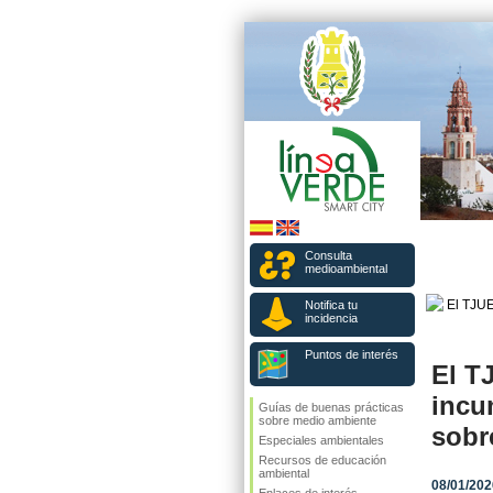
Consulta
medioambiental
Notifica tu
incidencia
Puntos de interés
El T
incu
Guías de buenas prácticas
sobre medio ambiente
sobr
Especiales ambientales
Recursos de educación
ambiental
08/01/202