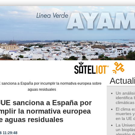
Actual
Un análisis
identifica
JUE sanciona a España por
climáticas
mplir la normativa europea
El clima 
muertes y
e aguas residuales
en la UE 
La Univer
un bioplás
6 11:29:48
almidón d