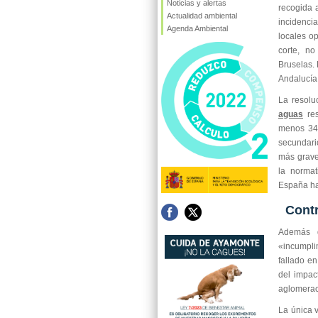
Noticias y alertas
recogida 
Actualidad ambiental
incidenci
Agenda Ambiental
locales op
corte, n
Bruselas.
Andalucía,
La resolu
aguas
res
menos 34 
secundario
más grave
la norma
España ha
Contr
Además de
«incumpli
fallado en
del impac
aglomerac
La única v