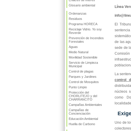
Enlaces de interés
Glosario ambiental
Línea Ver
Ordenanzas
info@lin
Residuos
Programa HORECA
El Tribun
Reciclaje Vidrio. Yo soy
sentenci
Reverde
sistemátic
Prevención de Incendios
Forestales
de las agu
Aguas
sede de la
Medio Natural
Comisión
Movilidad Sostenible
infraest
Servicio de Limpieza
poblacion
Municipal
Control de plagas
La sentenc
Parques y Jardines
control d
Control de Mosquitos
distribui
Punto Limpio
núcleos s
Protección del
CHORLITEJO y del
como Don
CHARRANCITO
localidade
Campañas Ambientales
Campañas de
Exige
Concienciación
Educación Ambiental
Uno de los
Huella de Carbono
colectores