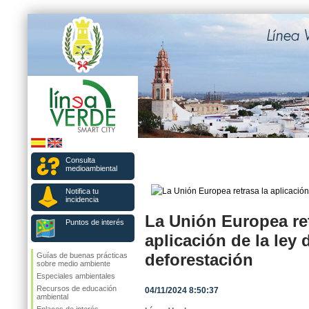
Consulta
medioambiental
Notifica tu
incidencia
La Unión Europea ret
Puntos de interés
aplicación de la ley 
deforestación
Guías de buenas prácticas
sobre medio ambiente
Especiales ambientales
Recursos de educación
04/11/2024 8:50:37
ambiental