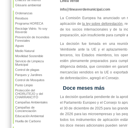
Enlaces de interés
Línea Verde
Glosario ambiental
info@lineaverdemunicipal.com
Ordenanzas
La Comisión Europea ha anunciado un r
Residuos
Programa HORECA
aplicación de
la ley sobre deforestación
, r
Reciclaje Vidrio. Yo soy
de los socios internacionales y de la in
Reverde
preparación, aún insuficiente para cumplir a
Prevención de Incendios
Forestales
La decisión fue tomada en una reunió
Aguas
Veintisiete ante la UE y el aplazamiento
Medio Natural
terceros, los Estados miembros, los ope
Movilidad Sostenible
estén plenamente preparados para cumpli
Servicio de Limpieza
Municipal
diligencia debida, que consisten en garant
Control de plagas
mercancías vendidos en la UE o exportado
Parques y Jardines
de deforestación», agregó el Consejo.
Control de Mosquitos
Punto Limpio
Doce meses más
Protección del
CHORLITEJO y del
La decisión quedaría pendiente de la apro
CHARRANCITO
Campañas Ambientales
el Parlamento Europeo y el Consejo lo ap
Campañas de
el 30 de diciembre de 2025 para las grande
Concienciación
de 2026 para las microempresas y las pe
Educación Ambiental
todos los instrumentos de aplicación est
Huella de Carbono
los doce meses adicionales pueden servir